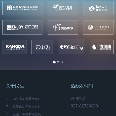
ious
关于民生
热线&时间
□
咨询热线
湖北省临床重点专科
027-82788620
□
武汉市临床重点专科
□
三级耳鼻喉专科医院