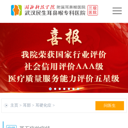
主页
>
耳部
>
耳硬化症
>
问医生