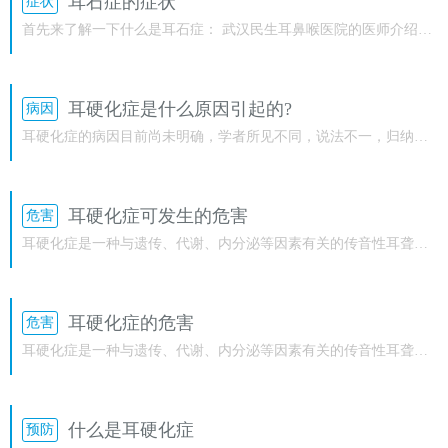
耳石症的症状
症状
首先来了解一下什么是耳石症： 武汉民生耳鼻喉医院的医师介绍：
耳石症又称为良性阵发性位置性眩晕，正常情况下耳石是附着于耳
石...
耳硬化症是什么原因引起的?
病因
耳硬化症的病因目前尚未明确，学者所见不同，说法不一，归纳有
如下几种可能因素：遗传性因素 耳硬化症患者直系先辈后代中有相
同...
耳硬化症可发生的危害
危害
耳硬化症是一种与遗传、代谢、内分泌等因素有关的传音性耳聋，
发病大致在20岁到40岁之间，男女发病几率是1：2.5。据相关门诊
统计...
耳硬化症的危害
危害
耳硬化症是一种与遗传、代谢、内分泌等因素有关的传音性耳聋，
发病大致在20岁到40岁之间，男女发病几率是1：2.5。据相关门诊
统计...
什么是耳硬化症
预防