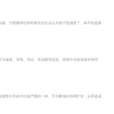
头痛、打喷嚏等症状时家长往往会认为孩子是感冒了，殊不知是鼻
听力减退、耳鸣、耳闷、耳流脓等症状。多因中耳炎或者外伤导
化脓性中耳炎中比较严重的一种，可不断地向四周扩张，从而造成