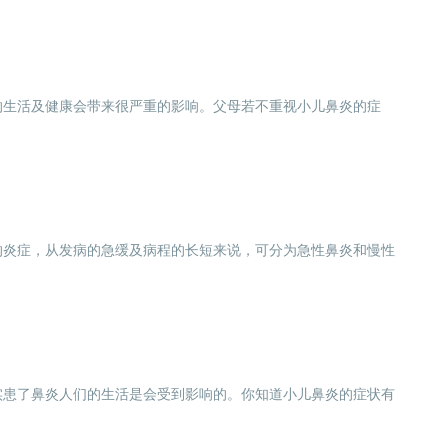
的生活及健康会带来很严重的影响。父母若不重视小儿鼻炎的症
.
的炎症，从发病的急缓及病程的长短来说，可分为急性鼻炎和慢性
实患了鼻炎人们的生活是会受到影响的。你知道小儿鼻炎的症状有