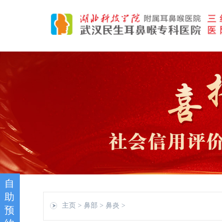
自
助
主页
>
鼻部
>
鼻炎
>
预