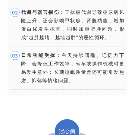
代谢与器官损伤：
干扰糖代谢导致糖尿病风
0
2
险上升，还会影响甲状腺、肾脏功能，增加
蛋白尿
发生概率，同时加重肥胖问题，形
成“越胖越堵、越堵越胖”的恶性循环。
日常功能受扰：
白天持续嗜睡、记忆力下
0
3
降，会降低工作效率，驾车或操作机械时更
易发生意外；长期睡眠质量差还可能引发焦
虑、抑郁等情绪问题。