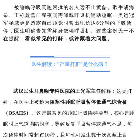
被睡眠呼吸问题困扰的名人远不止黄磊。歌手胡海
泉、王栎鑫曾自曝夜间需佩戴呼吸机辅助睡眠，奥运冠
军杨威更是透露自己睡觉时曾出现长达6分钟的呼吸暂
停，医生明确告知需终身依赖呼吸机。这些案例无一不
在提醒：
看似常见的打鼾，或许藏着大问题。
医生解读：“严重打鼾”是什么病？
武汉民生耳鼻喉专科医院的王光军
主任
解释：这类打
鼾，在医学上被称为
阻塞性睡眠呼吸暂停低通气综合征
（
OSAHS
）
。这是最常见的睡眠呼吸障碍类型，核心是睡
眠时上气道塌陷阻塞，导致反复呼吸暂停或通气不足，每
次暂停时间常超过10秒，且每晚可发生数十次甚至上百