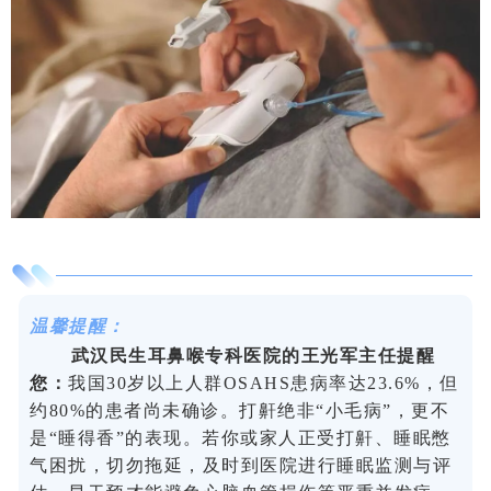
温馨提醒：
武汉民生耳鼻喉专科医院的王光军
主任提醒
您：
我国30岁以上人群OSAHS患病率达23.6%，但
约80%的患者尚未确诊。打鼾绝非“小毛病”，更不
是“睡得香”的表现。若你或家人正受打鼾、睡眠憋
气困扰，切勿拖延，及时到医院进行睡眠监测与评