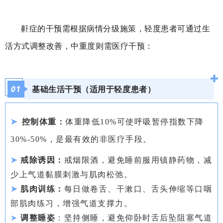
鼾症的干预需根据病情分级施策，轻度患者可通过生
活方式调整改善，中重度则需医疗干预：
01
基础生活干预（适用于轻度患者）
➤
控制体重：
体重降低10%可使呼吸暂停指数下降
30%-50%，是最有效的非医疗手段。
➤
戒除诱因：
戒烟限酒，避免睡前服用镇静药物，减
少上气道黏膜刺激与肌肉松弛。
➤
肌肉训练：
每日做卷舌、干漱口、舌头伸缩等口咽
部肌肉练习，增强气道支撑力。
➤
调整睡姿
：坚持侧睡，避免仰卧时舌后坠阻塞气道