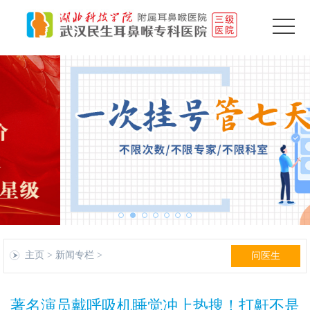
主页
>
新闻专栏
>
问医生
著名演员戴呼吸机睡觉冲上热搜！打鼾不是