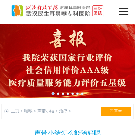
主页
>
咽喉
>
声带小结
>
治疗
>
问医生
声带小结怎么能治好呢